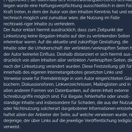
liegen würde eine Haftungsverpflichtung ausschließlich in dem Fall
Kraft treten, in dem der Autor von den Inhalten Kenntnis hat und e
technisch möglich und zumutbar wäre, die Nutzung im Falle 
rechtswid-riger Inhalte zu verhindern.
Der Autor erklärt hiermit ausdrücklich, dass zum Zeitpunkt der 
Linksetzung keine illegalen Inhalte auf den zu verlinkenden Seiten 
erkennbar waren. Auf die aktuelle und zukünftige Gestaltung, die 
Inhalte oder die Urheberschaft der verlinkten/verknüpften Seiten h
der Autor keinerlei Einfluss. Deshalb distanziert er sich hiermit aus-
drücklich von allen Inhalten aller verlinkten /verknüpften Seiten, di
nach der Linksetzung verändert wurden. Diese Feststellung gilt für 
innerhalb des eigenen Internetangebotes gesetzten Links und 
Verweise sowie für Fremdeinträge in vom Autor eingerichteten Gäs
büchern, Diskussionsforen, Linkverzeichnissen, Mailinglisten und in 
allen anderen Formen von Datenbanken, auf deren Inhalt externe 
Schreibzugriffe möglich sind. Für illegale, fehlerhafte oder unvoll-
ständige Inhalte und insbesondere für Schäden, die aus der Nutzu
oder Nichtnutzung solcherart dargebotener Informationen entstehe
haftet allein der Anbieter der Seite, auf welche verwiesen wurde, n
derjenige, der über Links auf die jeweilige Veröffentlichung lediglic
verweist.