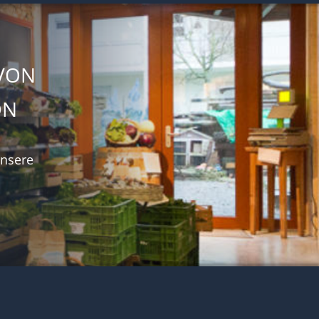
VON 
ON
unsere 