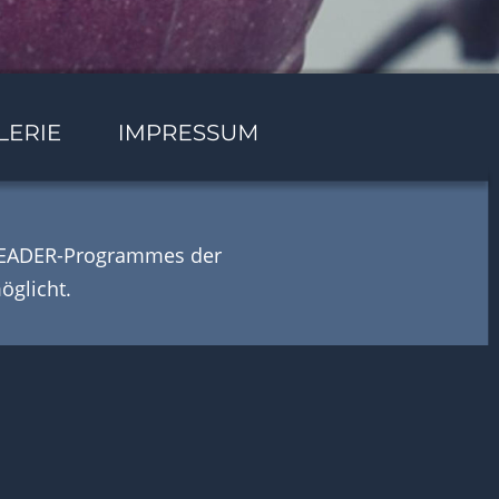
 LEADER-Programmes der 
öglicht.