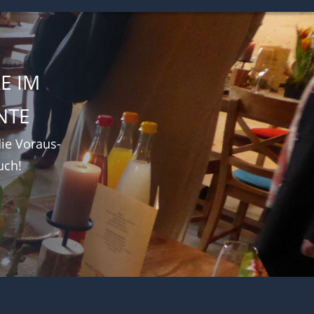
 IM 
NTE
die Voraus-
uch!